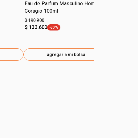
Eau de Parfum Masculino Homem
Eau de Par
Coragio 100ml
Essence 10
$ 190.900
$ 170.900
$ 133.600
-30%
general.tag -30%
a
agregar a mi bolsa
ag