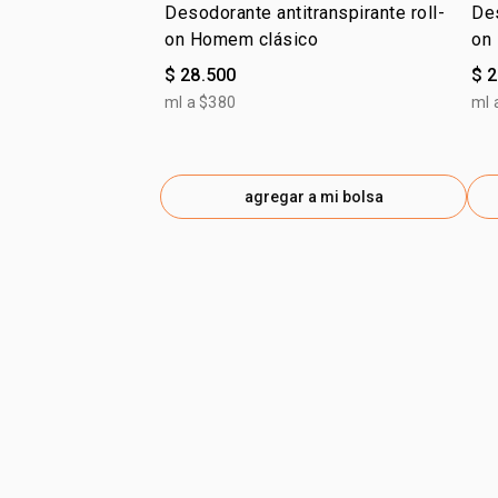
Desodorante antitranspirante roll-
Des
on Homem clásico
on
$ 28.500
$ 
ml a $380
ml 
agregar a mi bolsa