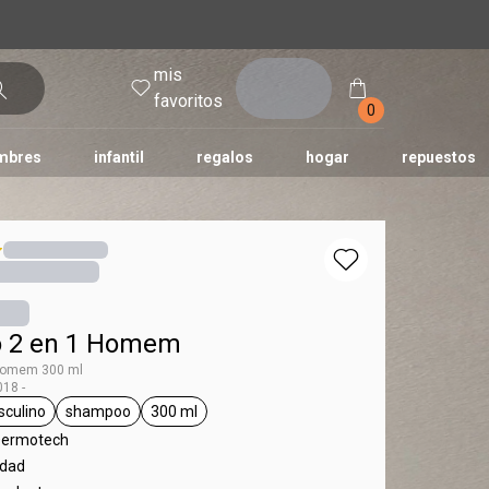
mis
entrar
favoritos
0
mbres
infantil
regalos
hogar
repuestos
tododia
una
humor
 2 en 1 Homem
Homem 300 ml
18 -
culino
shampoo
300 ml
ag Homem
general.tag masculino
general.tag shampoo
general.tag 300 ml
Dermotech
idad