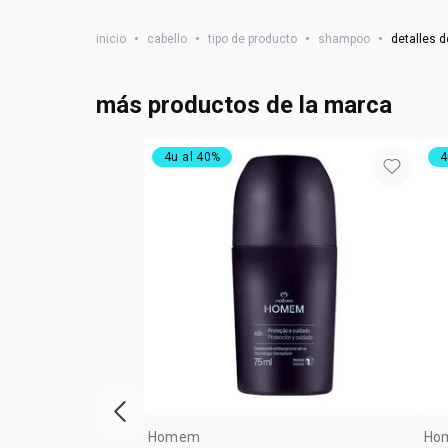
inicio
•
cabello
•
tipo de producto
•
shampoo
•
detalles d
más productos de la marca
4u al 40%
4
ítem anterior
Homem
Ho