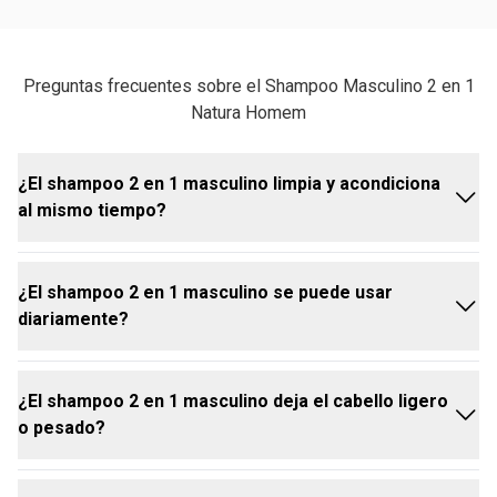
Preguntas frecuentes sobre el Shampoo Masculino 2 en 1
Natura Homem
¿El shampoo 2 en 1 masculino limpia y acondiciona
al mismo tiempo?
¿El shampoo 2 en 1 masculino se puede usar
Sí. El shampoo 2 en 1 masculino Natura Homem fue
diariamente?
desarrollado con una fórmula práctica que limpia y
acondiciona sin pesar, ofreciendo una fácil
distribución y abundante espuma. El producto brinda
¿El shampoo 2 en 1 masculino deja el cabello ligero
las funciones de un shampoo y acondicionador
Sí, fue pensado para simplificar la rutina de cuidado,
o pesado?
masculino completo en un solo paso, simplificando
siendo adecuado para el uso diario. Al unir limpieza
la rutina de cuidado.
y acondicionamiento en un único producto, acorta el
tiempo en el baño sin comprometer el resultado,