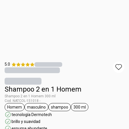
5.0
Shampoo 2 en 1 Homem
Shampoo 2 en 1 Homem 300 ml
Cod. NATCOL-151018 -
Homem
masculino
shampoo
300 ml
general.tag Homem
general.tag masculino
general.tag shampoo
general.tag 300 ml
tecnología Dermotech
brillo y suavidad
espuma abundante