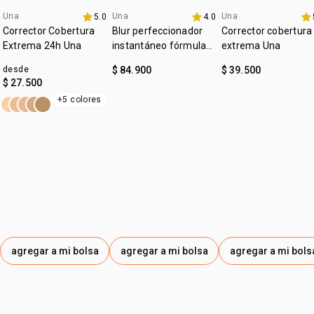
Una
Una
Una
5.0
4.0
lanzamiento
4u al 40%
4u al 40%
Corrector Cobertura
Blur perfeccionador
Corrector cobertura
Extrema 24h Una
instantáneo fórmula
extrema Una
gel Una
desde
$ 84.900
$ 39.500
$ 27.500
+5 colores
agregar a mi bolsa
agregar a mi bolsa
agregar a mi bols