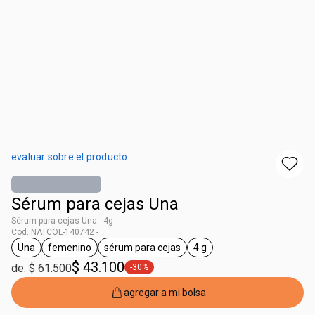
evaluar sobre el producto
Sérum para cejas Una
Sérum para cejas Una - 4g
Cod. NATCOL-140742 -
Una
femenino
sérum para cejas
4 g
general.tag Una
general.tag femenino
general.tag sérum para cejas
general.tag 4 g
$ 43.100
de: $ 61.500
-30%
general.tag -30%
agregar a mi bolsa