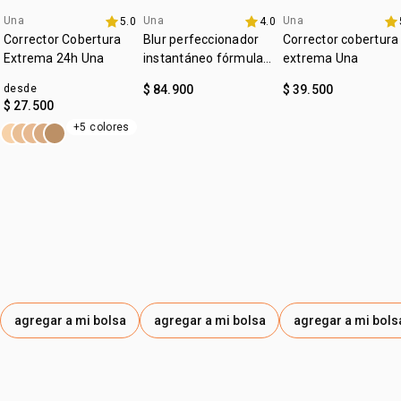
Una
Una
Una
5.0
4.0
lanzamiento
4u al 40%
4u al 40%
Corrector Cobertura
Blur perfeccionador
Corrector cobertura
Extrema 24h Una
instantáneo fórmula
extrema Una
gel Una
desde
$ 84.900
$ 39.500
$ 27.500
+5 colores
agregar a mi bolsa
agregar a mi bolsa
agregar a mi bols