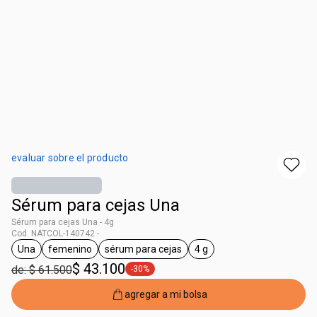
evaluar sobre el producto
Sérum para cejas Una
Sérum para cejas Una - 4g
Cod. NATCOL-140742 -
Una
femenino
sérum para cejas
4 g
general.tag Una
general.tag femenino
general.tag sérum para cejas
general.tag 4 g
$ 43.100
de: $ 61.500
-30%
general.tag -30%
agregar a mi bolsa