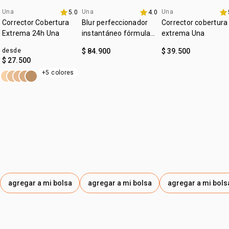
Una
Una
Una
5.0
4.0
lanzamiento
4u al 40%
4u al 40%
Corrector Cobertura
Blur perfeccionador
Corrector cobertura
Extrema 24h Una
instantáneo fórmula
extrema Una
gel Una
desde
$ 84.900
$ 39.500
$ 27.500
+5 colores
agregar a mi bolsa
agregar a mi bolsa
agregar a mi bols