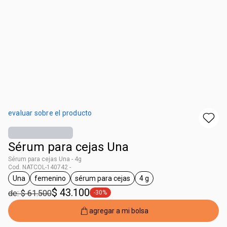
evaluar sobre el producto
Sérum para cejas Una
Sérum para cejas Una - 4g
Cod. NATCOL-140742 -
Una
femenino
sérum para cejas
4 g
general.tag Una
general.tag femenino
general.tag sérum para cejas
general.tag 4 g
$ 43.100
de: $ 61.500
-30%
general.tag -30%
agregar a mi bolsa