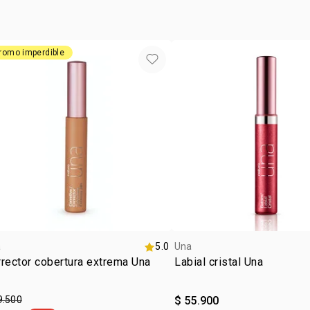
romo imperdible
a
5.0
Una
rector cobertura extrema Una
Labial cristal Una
9.500
$ 55.900