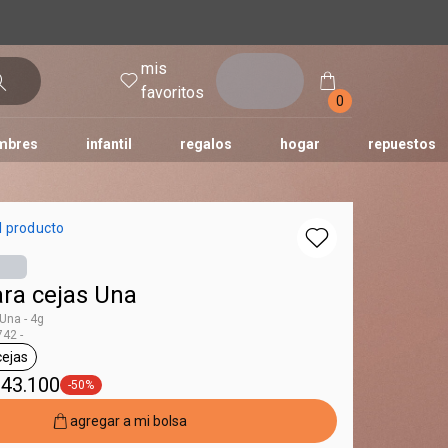
mis
entrar
favoritos
0
mbres
infantil
regalos
hogar
repuestos
tododia
una
humor
l producto
ra cejas Una
Una - 4g
42 -
ejas
Una
eneral.tag sérum cejas
 43.100
-50%
general.tag -50%
agregar a mi bolsa