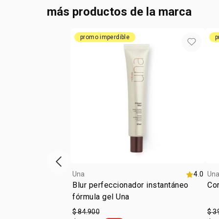
más productos de la marca
promo imperdible
p
ítem anterior
Una
4.0
Un
Blur perfeccionador instantáneo
Cor
fórmula gel Una
$ 84.900
$ 3