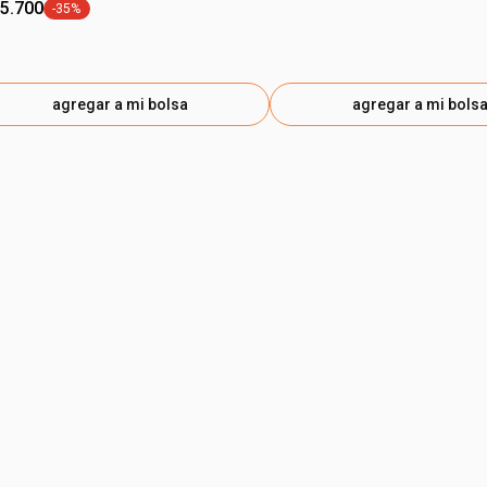
25.700
-35%
general.tag -35%
agregar a mi bolsa
agregar a mi bols