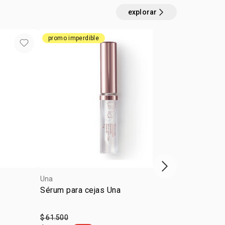
explorar
promo imperdible
próximo item
Una
Una
Sérum para cejas Una
Base sérum
$ 61.500
$ 109.900