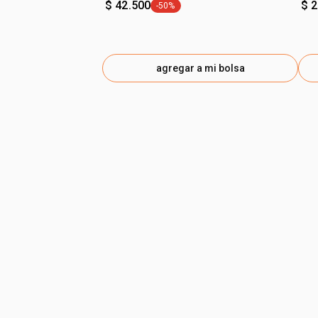
$ 42.500
$ 
-50%
general.tag -50%
agregar a mi bolsa