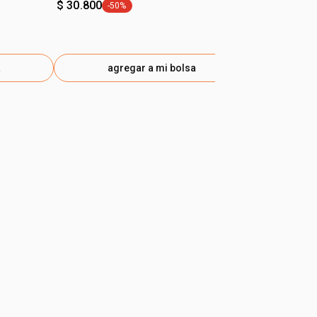
$ 30.800
-50%
general.tag -50%
+9
a
agregar a mi bolsa
ag