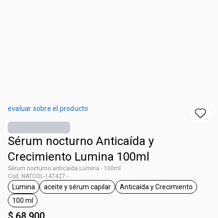
evaluar sobre el producto
Sérum nocturno Anticaída y
Crecimiento Lumina 100ml
Sérum nocturno anticaída Lumina - 100ml
Cod. NATCOL-147427 -
Lumina
aceite y sérum capilar
Anticaída y Crecimiento
general.tag Lumina
general.tag aceite y sérum capilar
general.tag Anticaí
100 ml
general.tag 100 ml
$ 68.900