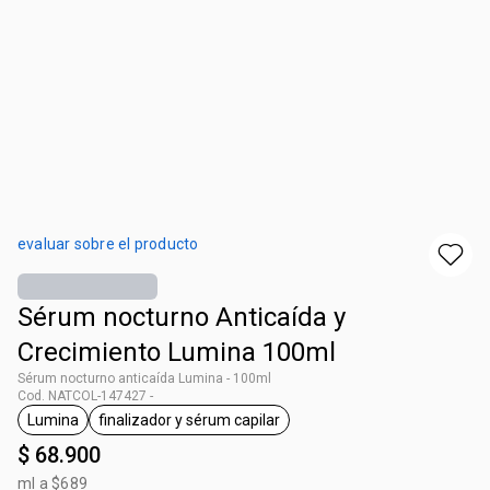
evaluar sobre el producto
Sérum nocturno Anticaída y
Crecimiento Lumina 100ml
Sérum nocturno anticaída Lumina - 100ml
Cod. NATCOL-147427 -
Lumina
finalizador y sérum capilar
general.tag Lumina
general.tag finalizador y sérum capilar
$ 68.900
ml a $689