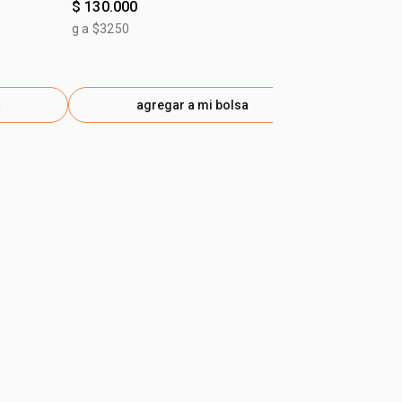
$ 130.000
$ 139.900
g a $3250
g a $3498
a
agregar a mi bolsa
ag