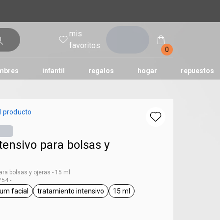
mis
entrar
favoritos
0
mbres
infantil
regalos
hogar
repuestos
tododia
una
humor
l producto
ensivo para bolsas y
ra bolsas y ojeras - 15 ml
54 -
um facial
tratamiento intensivo
15 ml
ag Chronos
general.tag sérum facial
general.tag tratamiento intensivo
general.tag 15 ml