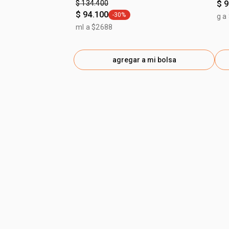
$ 134.400
$ 
$ 94.100
-30%
g a
general.tag -30%
ml a $2688
agregar a mi bolsa