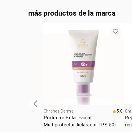
más productos de la marca
ítem anterior
Chronos Derma
5.0
Chr
Protector Solar Facial
Rep
Multiprotector Aclarador FPS 50+
re