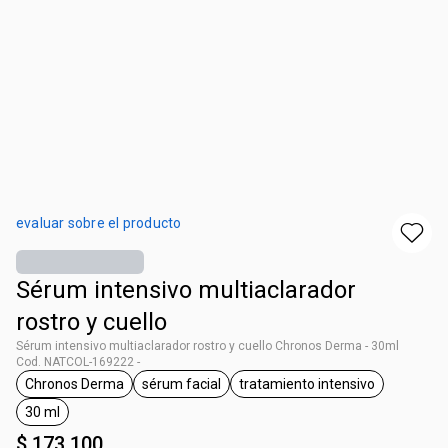
evaluar sobre el producto
Sérum intensivo multiaclarador
rostro y cuello
Sérum intensivo multiaclarador rostro y cuello Chronos Derma - 30ml
Cod. NATCOL-169222 -
Chronos Derma
sérum facial
tratamiento intensivo
general.tag Chronos Derma
general.tag sérum facial
general.tag tratamient
30 ml
general.tag 30 ml
$ 173.100