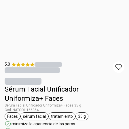
5.0
Sérum Facial Unificador
Uniformiza+ Faces
Sérum Facial Unificador Uniformiza+ Faces 35 g
Cod. NATCOL-166354 -
Faces
sérum facial
tratamiento
35 g
general.tag Faces
general.tag sérum facial
general.tag tratamiento
general.tag 35 g
minimiza la apariencia de los poros