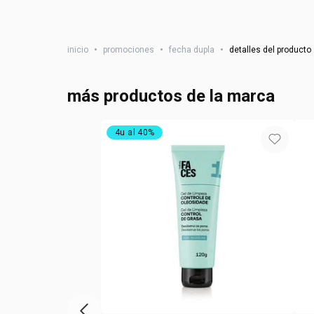
inicio
•
promociones
•
fecha dupla
•
detalles del producto
más productos de la marca
4u al 40%