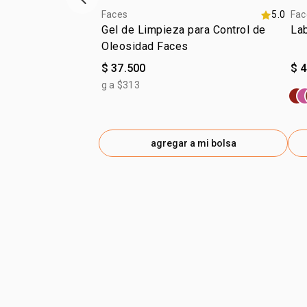
ítem anterior
Faces
5.0
Fac
Gel de Limpieza para Control de
Lab
Oleosidad Faces
$ 37.500
$ 
g a $313
agregar a mi bolsa