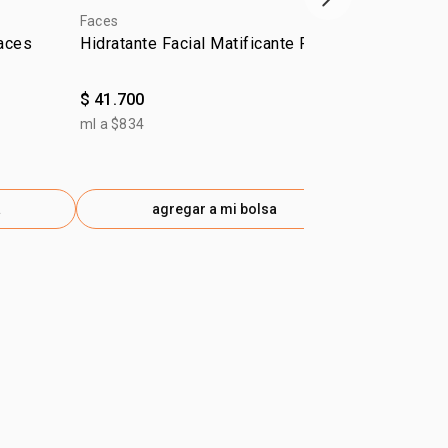
próximo item
Faces
5.0
Faces
Faces
Hidratante Facial Matificante Faces
Brillo labial
$ 41.700
$ 25.200
ml a $834
a
agregar a mi bolsa
ag