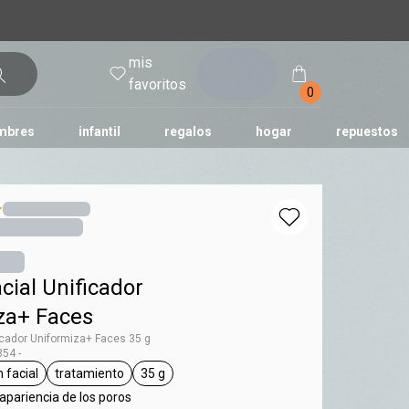
mis
entrar
favoritos
0
mbres
infantil
regalos
hogar
repuestos
tododia
una
humor
ial Unificador
za+ Faces
icador Uniformiza+ Faces 35 g
54 -
 facial
tratamiento
35 g
 Faces
general.tag sérum facial
general.tag tratamiento
general.tag 35 g
apariencia de los poros