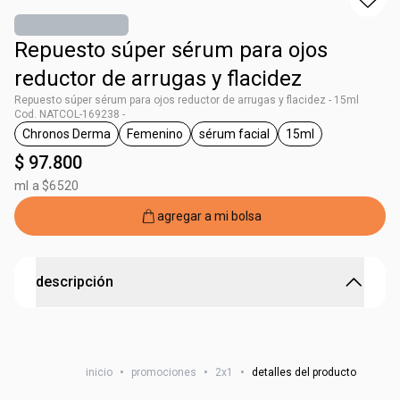
Repuesto súper sérum para ojos
reductor de arrugas y flacidez
Repuesto súper sérum para ojos reductor de arrugas y flacidez - 15ml
Cod. NATCOL-169238 -
Chronos Derma
Femenino
sérum facial
15ml
general.tag Chronos Derma
general.tag Femenino
general.tag sérum facial
general.tag 15ml
$ 97.800
ml a $6520
agregar a mi bolsa
descripción
CHRONOS D RF SUPER SERUM OLHOS PS 15ML
inicio
•
promociones
•
2x1
•
detalles del producto