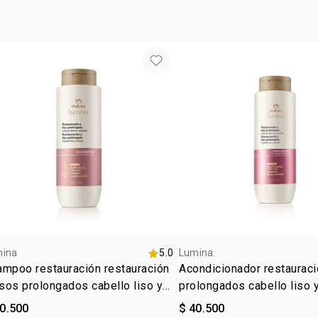
fácil!
• tipo de tra
• para cabel
*resultados 
mina
5.0
Lumina
mpoo restauración restauración
Acondicionador restauraci
isos prolongados cabello liso y
prolongados cabello liso 
sado
40.500
$ 40.500