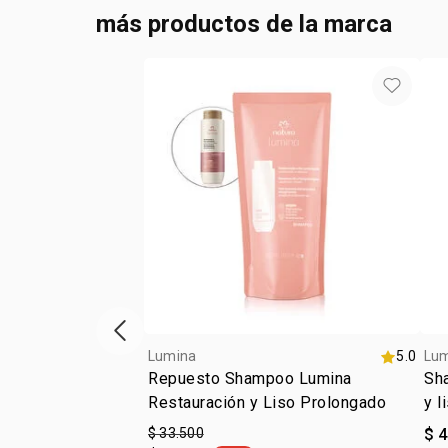
más productos de la marca
ítem anterior
Lumina
5.0
Lu
Repuesto Shampoo Lumina
Sha
Restauración y Liso Prolongado
y l
ali
$ 33.500
$ 