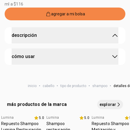
ml a $116
agregar a mi bolsa
descripción
control inteligente de la grasa desde la raíz
cómo usar
• contenido: 300ml
• no agrede el cuero cabelludo y no reseca el cabello
• evita el efecto rebote, con eficacia en el síntoma y la
corte la punta del recambio y reponga el producto en el
causa de la grasa
envase regular. aplique el Repuesto Shampoo
• cuero cabelludo equilibrado y cabello limpio por más
tiempo
inicio
•
cabello
•
tipo de producto
•
shampoo
•
detalles d
Antioleosidad y Equilibrio sobre el cabello mojado,
• promueve el control de la grasa sin efecto rebote*
masajeando el cuero cabelludo con movimientos
• fórmula con BioProteína Triple Acción + Activo
circulares. enjuague
Dermorregulador
más productos de la marca
explorar
• nuevo envase
• tipo de cabello: todos los tipos de cabello
Lumina
Lumina
Lumina
5.0
5.0
40% x $180K
• tipo de tratamiento: antigrasa
Repuesto Shampoo
Shampoo
Repuesto Shampoo
• producto vegano
Lumina Restauración
restauración
Matización y