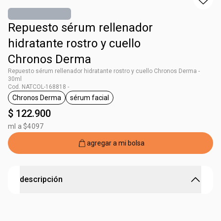
Repuesto sérum rellenador
hidratante rostro y cuello
Chronos Derma
Repuesto sérum rellenador hidratante rostro y cuello Chronos Derma -
30ml
Cod. NATCOL-168818 -
Chronos Derma
sérum facial
general.tag Chronos Derma
general.tag sérum facial
$ 122.900
ml a $4097
agregar a mi bolsa
descripción
Potenciador de ácido hialurónico para tu piel
Versión de repuesto más económica y sostenible