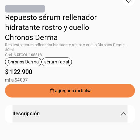
Repuesto sérum rellenador
hidratante rostro y cuello
Chronos Derma
Repuesto sérum rellenador hidratante rostro y cuello Chronos Derma -
30ml
Cod. NATCOL-168818 -
Chronos Derma
sérum facial
general.tag Chronos Derma
general.tag sérum facial
$ 122.900
ml a $4097
agregar a mi bolsa
descripción
Potenciador de ácido hialurónico para tu piel
Versión de repuesto más económica y sostenible