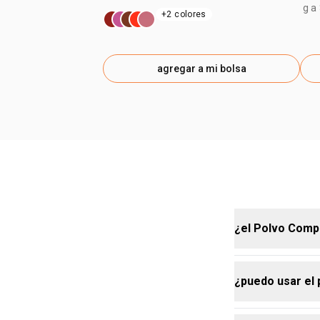
g a
+2 colores
agregar a mi bolsa
¿el Polvo Comp
¿puedo usar el
sí, el Polvo 
oleosidad y b