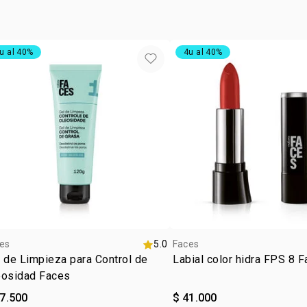
MICA, CI 774
u al 40%
4u al 40%
es
5.0
Faces
 de Limpieza para Control de
Labial color hidra FPS 8 
eosidad Faces
37.500
$ 41.000