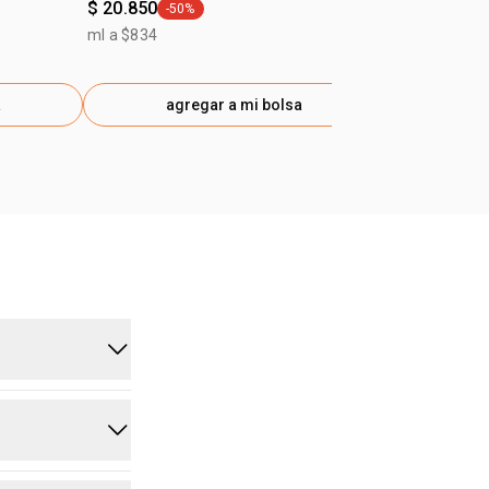
$ 20.850
-50%
general.tag -50%
ml a $834
a
agregar a mi bolsa
ag
trolar la
es grasas.