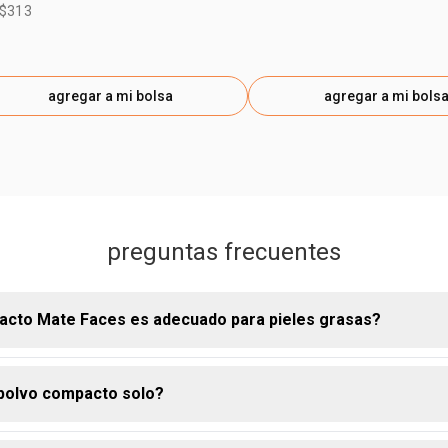
 $313
agregar a mi bolsa
agregar a mi bols
preguntas frecuentes
acto Mate Faces es adecuado para pieles grasas?
 polvo compacto solo?
Compacto Mate Faces ha sido formulado específicamente para con
rindar un acabado mate de larga duración, siendo ideal para piel