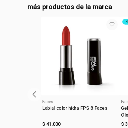
más productos de la marca
4
ítem anterior
Faces
Fac
Labial color hidra FPS 8 Faces
Gel
Ol
$ 41.000
$ 