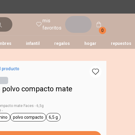
mis
entrar
favoritos
0
mbres
infantil
regalos
hogar
repuestos
tododia
una
humor
l producto
 polvo compacto mate
ompacto mate Faces - 6,5g
 -
nino
polvo compacto
6,5 g
 Faces
eneral.tag femenino
general.tag polvo compacto
general.tag 6,5 g