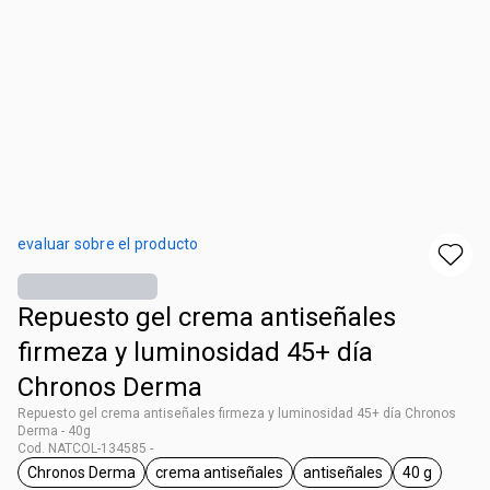
evaluar sobre el producto
Repuesto gel crema antiseñales​
firmeza y luminosidad 45+ día
Chronos Derma
Repuesto gel crema antiseñales​ firmeza y luminosidad 45+ día Chronos
Derma - 40g
Cod. NATCOL-134585 -
Chronos Derma
crema antiseñales
antiseñales
40 g
general.tag Chronos Derma
general.tag crema antiseñales
general.tag antiseñal
general.ta