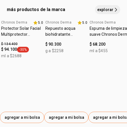
• tipo de piel: todos los tipos de piel
:
tipo de piel
todo tipo de piel
PALMITIC ACID, TREHALOSE, LACTIC ACID, POTASSIUM
más productos de la marca
explorar
COCOATE, POLYQUATERNIUM-39, SODIUM GLUCONATE,
CITRONELLOL, TOCOPHEROL, ALPHA-ISOMETHYL
Chronos Derma
Chronos Derma
Chronos Derma
5.0
5.0
IONONE, SODIUM HYDROXIDE, THEOBROMA CACAO SEED
Protector Solar Facial
Repuesto acqua
Espuma de limpieza
BUTTER / THEOBROMA CACAO (COCOA) SEED BUTTER /
Multiprotector
biohidratante
suave Chronos Der
Aclarador FPS 50+
THEOBROMA CACAO (CACAU) SEED BUTTER, CONOBEA
renovador Chronos
$ 134.400
$ 90.300
$ 68.200
Derma
SCOPARIOIDES LEAF OIL / CONOBEA SCOPARIOIDES
$ 94.100
-30%
g a $2258
ml a $455
general.tag -30%
(PATAQUEIRA) LEAF OIL, SODIUM BENZOATE.
ml a $2688
agregar a mi bolsa
agregar a mi bolsa
agregar a mi bols