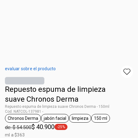
evaluar sobre el producto
Repuesto espuma de limpieza
suave Chronos Derma
Repuesto espuma de limpieza suave Chronos Derma - 150ml
Cod. NATCOL-137981 -
Chronos Derma
jabón facial
limpieza
150 ml
general.tag Chronos Derma
general.tag jabón facial
general.tag limpieza
general.tag 150 ml
$ 40.900
de: $ 54.500
-25%
general.tag -25%
ml a $363