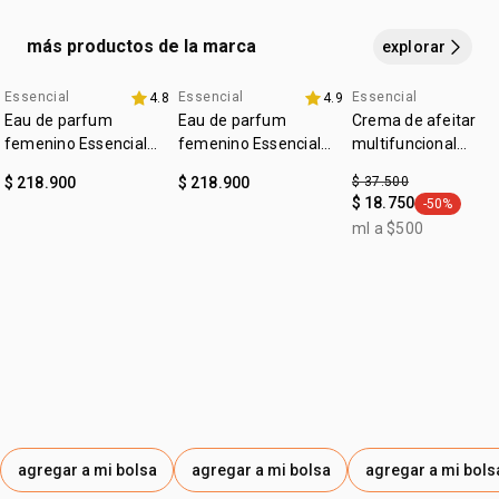
fragancia, nuestro consejo es aplicárla en zonas como la
LIMONENE, COUMARIN, LINALOOL, CINNAMYL ALCOHOL,
• empaque sostenible
muñeca, el cuello y detrás de las orejas
ALPHA-ISOMETHYL IONONE, BENZYL BENZOATE,
más productos de la marca
explorar
CINNAMAL, CITRAL, BENZYL CINNAMATE, CITRONELLOL,
GERANIOL, EUGENOL.
Essencial
Essencial
Essencial
4.8
4.9
4u al 40%
4u al 40%
outlet
Eau de parfum
Eau de parfum
Crema de afeitar
femenino Essencial
femenino Essencial
multifuncional
Exclusivo floral 50ml
Exclusivo 50ml
Essencial exclusivo
$ 218.900
$ 218.900
$ 37.500
$ 18.750
-50%
general.tag
ml a $500
agregar a mi bolsa
agregar a mi bolsa
agregar a mi bols