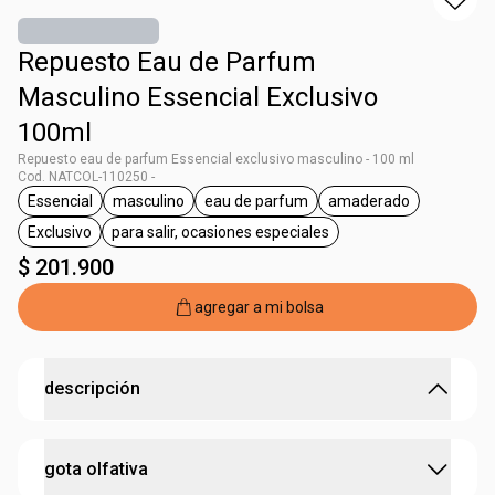
Repuesto Eau de Parfum
Masculino Essencial Exclusivo
100ml
Repuesto eau de parfum Essencial exclusivo masculino - 100 ml
Cod. NATCOL-110250 -
Essencial
masculino
eau de parfum
amaderado
general.tag Essencial
general.tag masculino
general.tag eau de parfum
general.tag amad
Exclusivo
para salir, ocasiones especiales
general.tag Exclusivo
general.tag para salir, ocasiones especi
$ 201.900
agregar a mi bolsa
descripción
ECO Repuesto
gota olfativa
¡Si ya tienes el envase escoge el repuesto! Nuestros