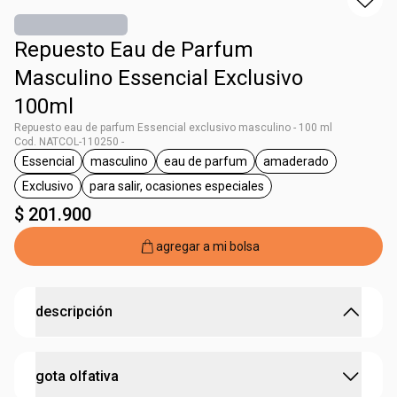
Repuesto Eau de Parfum
Masculino Essencial Exclusivo
100ml
Repuesto eau de parfum Essencial exclusivo masculino - 100 ml
Cod. NATCOL-110250 -
Essencial
masculino
eau de parfum
amaderado
general.tag Essencial
general.tag masculino
general.tag eau de parfum
general.tag amad
Exclusivo
para salir, ocasiones especiales
general.tag Exclusivo
general.tag para salir, ocasiones especi
$ 201.900
agregar a mi bolsa
descripción
ECO Repuesto
gota olfativa
¡Si ya tienes el envase escoge el repuesto! Nuestros