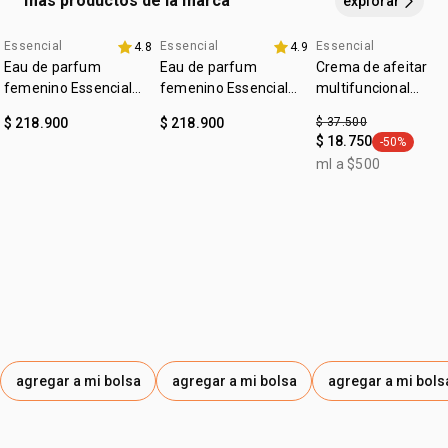
más productos de la marca
explorar
Essencial
Essencial
Essencial
4.8
4.9
4u al 40%
4u al 40%
outlet
Eau de parfum
Eau de parfum
Crema de afeitar
femenino Essencial
femenino Essencial
multifuncional
Exclusivo floral 50ml
Exclusivo 50ml
Essencial exclusivo
$ 218.900
$ 218.900
$ 37.500
$ 18.750
-50%
general.tag
ml a $500
agregar a mi bolsa
agregar a mi bolsa
agregar a mi bols