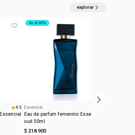
explorar
4u al 40%
exclusivo on
próximo item
4.5
Essencial
4.6
Essencial
Essencial
Eau de parfum femenino Essencial
Crema de afe
oud 50ml
Essencial e
$ 218.900
$ 37.500