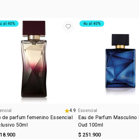
u al 40%
4u al 40%
encial
4.9
Essencial
u de parfum femenino Essencial
Eau de Parfum Masculino 
clusivo 50ml
Oud 100ml
218.900
$ 251.900