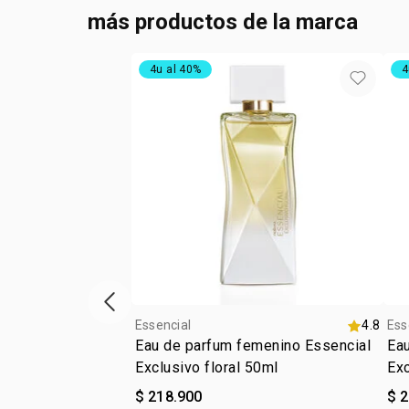
más productos de la marca
4u al 40%
4
ítem anterior
Essencial
4.8
Ess
Eau de parfum femenino Essencial
Ea
Exclusivo floral 50ml
Ex
$ 218.900
$ 