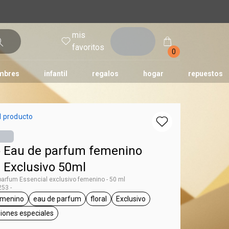
mis
entrar
favoritos
0
mbres
infantil
regalos
hogar
repuestos
tododia
una
humor
l producto
 Eau de parfum femenino
 Exclusivo 50ml
arfum Essencial exclusivo femenino - 50 ml
53 -
emenino
eau de parfum
floral
Exclusivo
g Essencial
general.tag femenino
general.tag eau de parfum
general.tag floral
general.tag Exclusivo
asiones especiales
general.tag para salir, ocasiones especiales