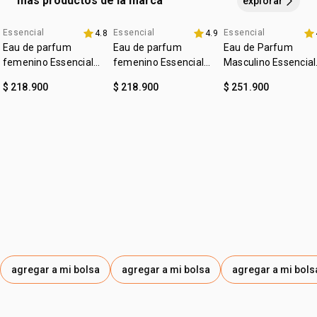
más productos de la marca
explorar
Essencial
Essencial
Essencial
4.8
4.9
4u al 40%
4u al 40%
4u al 40%
Eau de parfum
Eau de parfum
Eau de Parfum
femenino Essencial
femenino Essencial
Masculino Essencial
Exclusivo floral 50ml
Exclusivo 50ml
Oud 100ml
$ 218.900
$ 218.900
$ 251.900
agregar a mi bolsa
agregar a mi bolsa
agregar a mi bols