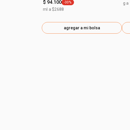
$ 94.100
-30%
g a
general.tag -30%
ml a $2688
agregar a mi bolsa