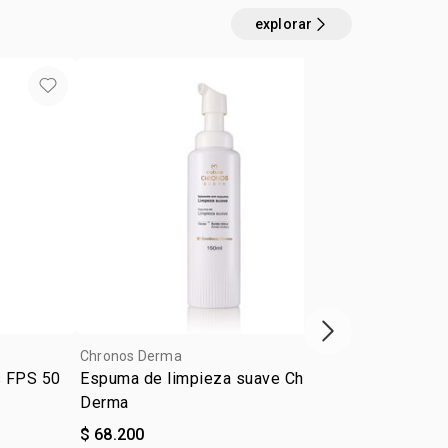
explorar
próximo item
Chronos Derma
Chronos Der
s FPS 50
Espuma de limpieza suave Chronos
Repuesto e
Derma
suave Chro
$ 68.200
$ 54.500