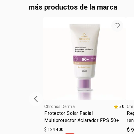
más productos de la marca
ítem anterior
Chronos Derma
5.0
Chr
Protector Solar Facial
Rep
Multiprotector Aclarador FPS 50+
re
$ 134.400
$ 