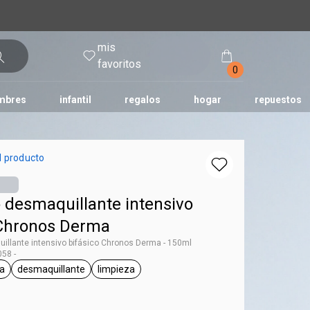
mis
entrar
favoritos
0
mbres
infantil
regalos
hogar
repuestos
tododia
una
humor
l producto
 desmaquillante intensivo
 Chronos Derma
llante intensivo bifásico Chronos Derma - 150ml
58 -
a
desmaquillante
limpieza
l.tag Chronos Derma
general.tag desmaquillante
general.tag limpieza