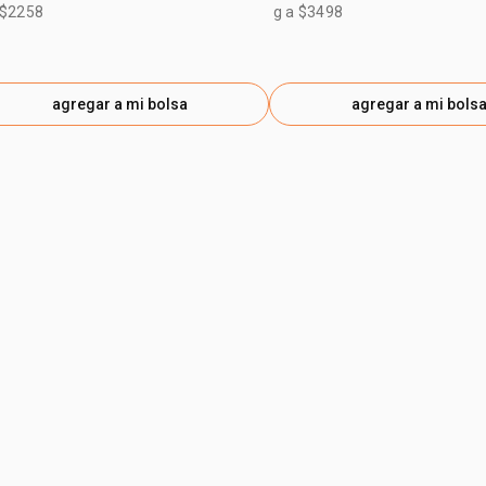
 $2258
g a $3498
agregar a mi bolsa
agregar a mi bols