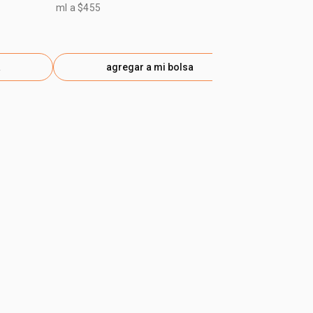
$ 40.900
-25
ml a $455
gen
ml a $363
a
agregar a mi bolsa
ag