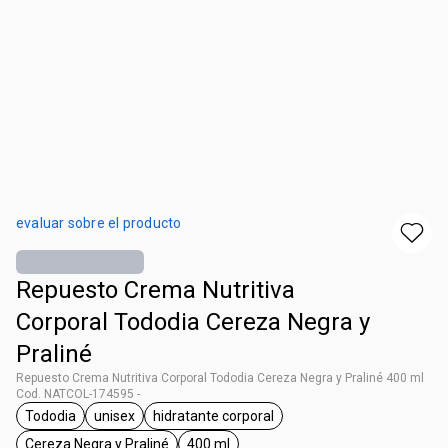
evaluar sobre el producto
Repuesto Crema Nutritiva
Corporal Tododia Cereza Negra y
Praliné
Repuesto Crema Nutritiva Corporal Tododia Cereza Negra y Praliné 400 ml
Cod. NATCOL-174595 -
Tododia
unisex
hidratante corporal
general.tag Tododia
general.tag unisex
general.tag hidratante corporal
Cereza Negra y Praliné
400 ml