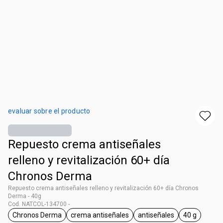
evaluar sobre el producto
Repuesto crema antiseñales​
relleno y revitalización ​60+ día
Chronos Derma
Repuesto crema antiseñales​ relleno y revitalización ​60+ día Chronos
Derma - 40g
Cod. NATCOL-134700 -
Chronos Derma
crema antiseñales
antiseñales
40 g
general.tag Chronos Derma
general.tag crema antiseñales
general.tag antiseñal
general.ta