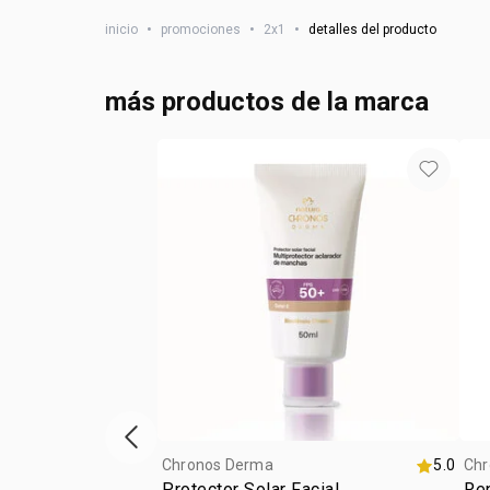
inicio
•
promociones
•
2x1
•
detalles del producto
más productos de la marca
ítem anterior
Chronos Derma
5.0
Chr
Protector Solar Facial
Rep