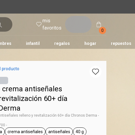
mis
entrar
favoritos
0
mbres
infantil
regalos
hogar
repuestos
tododia
una
humor
l producto
 crema antiseñales​
revitalización ​60+ día
 Derma
iseñales​ relleno y revitalización ​60+ día Chronos Derma -
00 -
a
crema antiseñales
antiseñales
40 g
l.tag Chronos Derma
general.tag crema antiseñales
general.tag antiseñales
general.tag 40 g