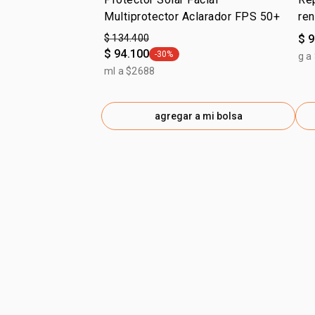
Multiprotector Aclarador FPS 50+
re
$ 134.400
$ 
$ 94.100
-30%
g a
general.tag -30%
ml a $2688
agregar a mi bolsa