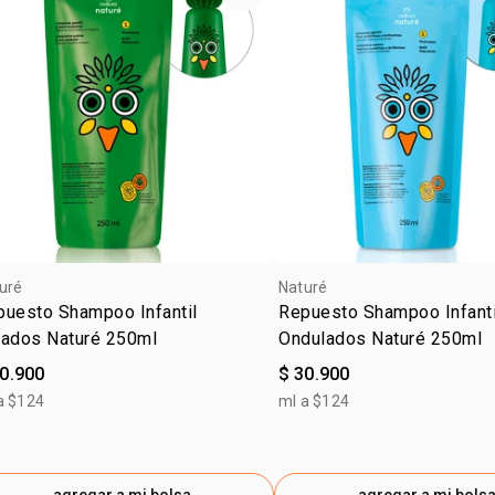
Sobre la m
CLORURO DE
Diversión y 
partir de 3 
y probadas 
transforman
uré
Naturé
puesto Shampoo Infantil
Repuesto Shampoo Infanti
zados Naturé 250ml
Ondulados Naturé 250ml
30.900
$ 30.900
a $124
ml a $124