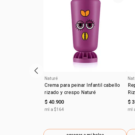
ítem anterior
Naturé
Nat
Crema para peinar Infantil cabello
Re
rizado y crespo Naturé
Ri
$ 40.900
$ 
ml a $164
ml 