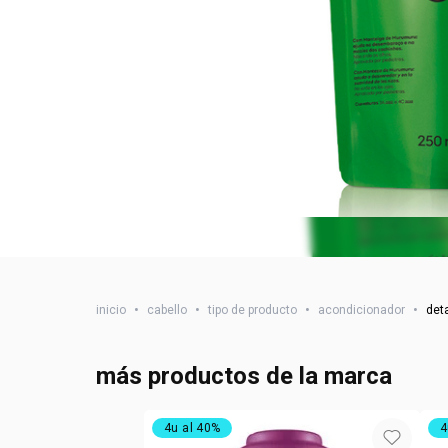
inicio
•
cabello
•
tipo de producto
•
acondicionador
•
det
más productos de la marca
4u al 40%
4