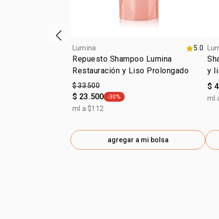
ítem anterior
Lumina
5.0
Lu
Repuesto Shampoo Lumina
Sha
Restauración y Liso Prolongado
y l
ali
$ 33.500
$ 
$ 23.500
-30%
ml 
general.tag -30%
ml a $112
agregar a mi bolsa