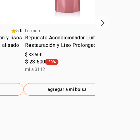
próximo item
5.0
Lumina
Lumina
ón y lisos
Repuesto Acondicionador Lumina
Repuesto S
y alisado
Restauración y Liso Prolongado
Restauració
$ 33.500
$ 33.500
$ 23.500
-30%
ml a $112
general.tag -30%
ml a $112
a
agregar a mi bolsa
ag