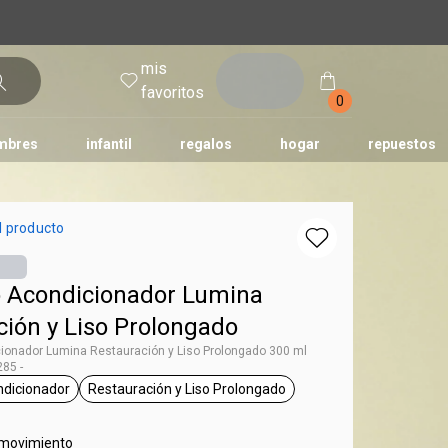
mis
entrar
favoritos
0
mbres
infantil
regalos
hogar
repuestos
tododia
una
humor
l producto
 Acondicionador Lumina
ción y Liso Prolongado
ionador Lumina Restauración y Liso Prolongado 300 ml
85 -
ndicionador
Restauración y Liso Prolongado
g Lumina
general.tag acondicionador
general.tag Restauración y Liso Prolonga
g 300 ml
 movimiento