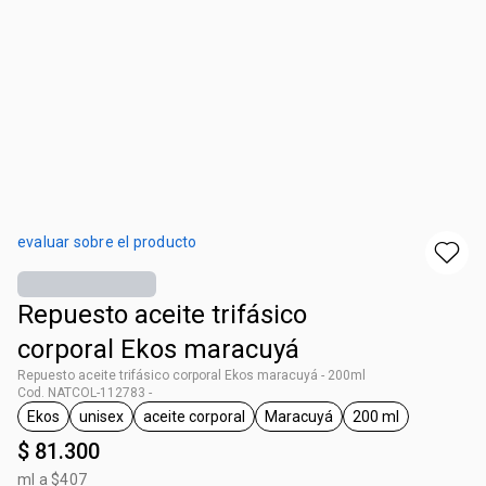
evaluar sobre el producto
Repuesto aceite trifásico
corporal Ekos maracuyá
Repuesto aceite trifásico corporal Ekos maracuyá - 200ml
Cod. NATCOL-112783 -
Ekos
unisex
aceite corporal
Maracuyá
200 ml
general.tag Ekos
general.tag unisex
general.tag aceite corporal
general.tag Maracuyá
general.tag 200
$ 81.300
ml a $407