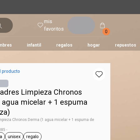
mis
entrar
favoritos
0
mbres
infantil
regalos
hogar
repuestos
tododia
una
humor
l producto
adres Limpieza Chronos
 agua micelar + 1 espuma
za)
mpieza Chronos Derma (1 agua micelar + 1 espuma de
85 -
a
unisex
regalo
l.tag Chronos Derma
general.tag unisex
general.tag regalo