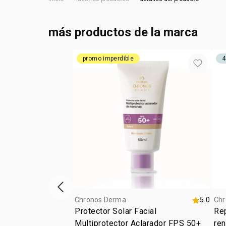
más productos de la marca
promo imperdible
4
ítem anterior
Chronos Derma
5.0
Chr
Protector Solar Facial
Rep
Multiprotector Aclarador FPS 50+
re