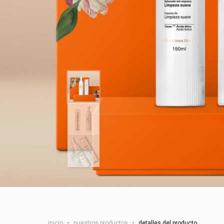
inicio
•
nuestros productos
•
detalles del producto