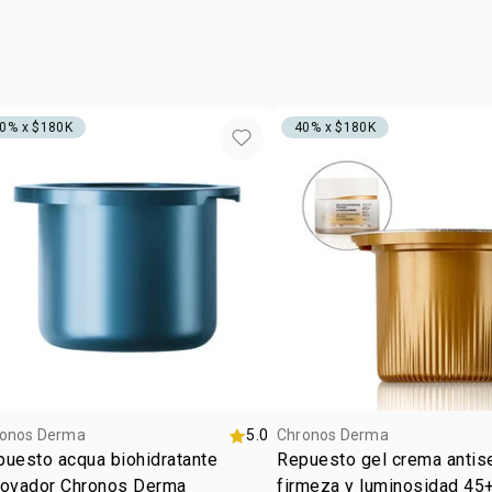
tipo de
eficaz con t
paso 2
piel
por la mañan
•
mantiene la
el rostro m
radiante y s
espuma. enj
contiene
0% x $180K
40% x $180K
1 agua mice
1 jabón en 
onos Derma
5.0
Chronos Derma
uesto acqua biohidratante
Repuesto gel crema antise
novador Chronos Derma
firmeza y luminosidad 45+