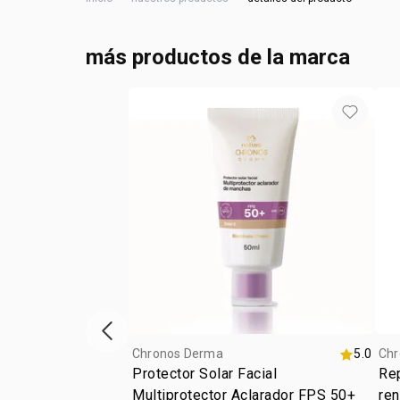
más productos de la marca
ítem anterior
Chronos Derma
5.0
Chr
Protector Solar Facial
Rep
Multiprotector Aclarador FPS 50+
re