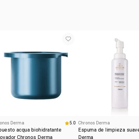
tipo de
eficaz con t
paso 2
piel
por la mañan
•
mantiene la
el rostro m
radiante y s
espuma. enj
contiene
1 agua mice
1 jabón en 
onos Derma
5.0
Chronos Derma
uesto acqua biohidratante
Espuma de limpieza suav
novador Chronos Derma
Derma