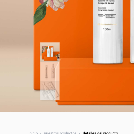
inicio
•
nuestros productos
•
detalles del producto