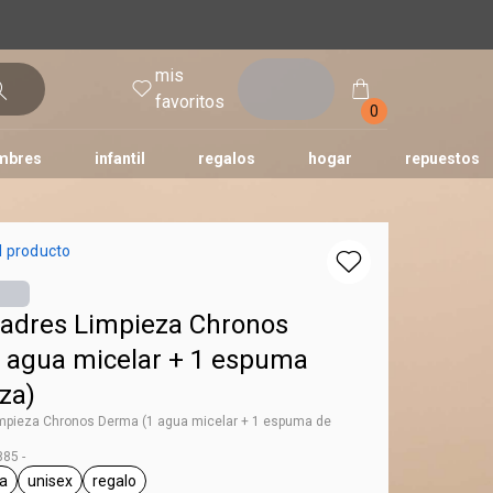
mis
entrar
favoritos
0
mbres
infantil
regalos
hogar
repuestos
tododia
una
humor
l producto
adres Limpieza Chronos
 agua micelar + 1 espuma
za)
mpieza Chronos Derma (1 agua micelar + 1 espuma de
85 -
a
unisex
regalo
l.tag Chronos Derma
general.tag unisex
general.tag regalo