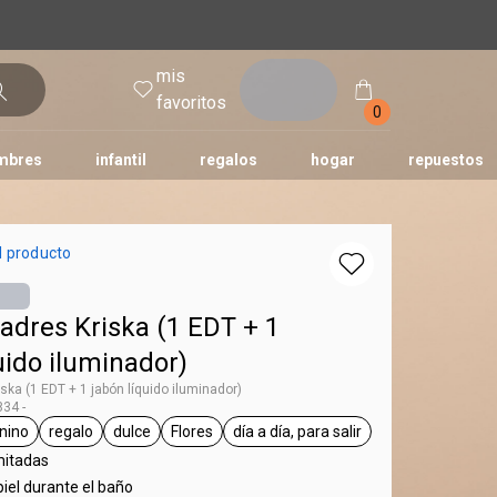
mis
entrar
favoritos
0
mbres
infantil
regalos
hogar
repuestos
tododia
una
humor
l producto
adres Kriska (1 EDT + 1
uido iluminador)
ka (1 EDT + 1 jabón líquido iluminador)
34 -
nino
regalo
dulce
Flores
día a día, para salir
 Kriska
general.tag femenino
general.tag regalo
general.tag dulce
general.tag Flores
general.tag día a día, para sal
mitadas
iel durante el baño