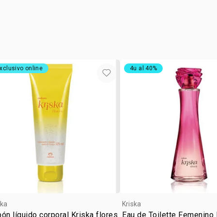
LIMONENE,
cuello, muñ
BENZOATE, 
CITRAL, GE
DENATONIUM 
SODIUM CHL
xclusivo online
4u al 40%
ska
Kriska
ón líquido corporal Kriska flores
Eau de Toilette Femenino 