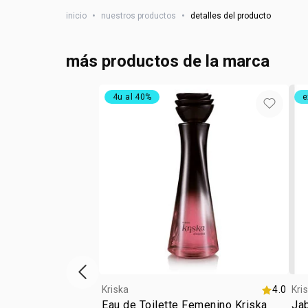
inicio
•
nuestros productos
•
detalles del producto
más productos de la marca
4u al 40%
e
ítem anterior
Kriska
4.0
Kri
Eau de Toilette Femenino Kriska
Jab