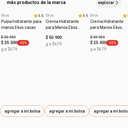
más productos de la marca
explorar
1 bolsa pequeña
Ekos
Ekos
Ekos
5.0
5.0
promo imperdible
4u al 40%
fecha dupla
Pulpa hidratante para
Crema Hidratante
Crema Hidratante
manos Ekos cacao
para Manos Ekos
para Manos Ekos
Maracujá
Castaña
$ 50.900
$ 50.900
$ 50.900
$ 25.500
$ 25.450
-50%
-50%
g a $679
general.tag -50%
general.tag
g a $679
g a $679
agregar a mi bolsa
agregar a mi bolsa
agregar a mi bols