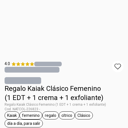
4.0
Regalo Kaiak Clásico Femenino
(1 EDT + 1 crema + 1 exfoliante)
Regalo Kaiak Clásico Femenino (1 EDT + 1 crema + 1 exfoliante)
Cod. NATCOL-226823 -
Kaiak
femenino
regalo
cítrico
Clásico
general.tag Kaiak
general.tag femenino
general.tag regalo
general.tag cítrico
general.tag Clásico
día a día, para salir
general.tag día a día, para salir