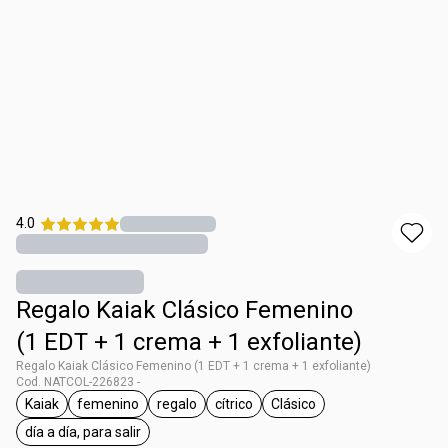
4.0
Regalo Kaiak Clásico Femenino
(1 EDT + 1 crema + 1 exfoliante)
Regalo Kaiak Clásico Femenino (1 EDT + 1 crema + 1 exfoliante)
Cod. NATCOL-226823 -
Kaiak
femenino
regalo
cítrico
Clásico
general.tag Kaiak
general.tag femenino
general.tag regalo
general.tag cítrico
general.tag Clásico
día a día, para salir
general.tag día a día, para salir