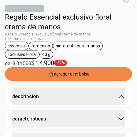
Regalo Essencial exclusivo floral
crema de manos
Regalo Essencial exclusivo floral crema de manos
Cod. NATCOL-210506 -
Essencial
femenino
hidratante para manos
general.tag Essencial
general.tag femenino
general.tag hidratante para m
Exclusivo Floral
40 g
general.tag Exclusivo Floral
general.tag 40 g
$ 14.900
de: $ 34.500
-57%
general.tag -57%
agregar a mi bolsa
descripción
manos suaves y perfumadas con fragancia floral
características
delicada.
•
hidrata la piel de las manos y deja las uñas con aspecto
saludable