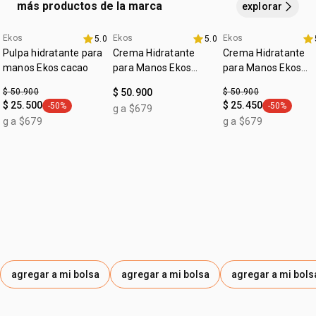
más productos de la marca
explorar
1 bolsa pequeña
Ekos
Ekos
Ekos
5.0
5.0
promo imperdible
4u al 40%
fecha dupla
Pulpa hidratante para
Crema Hidratante
Crema Hidratante
manos Ekos cacao
para Manos Ekos
para Manos Ekos
Maracujá
Castaña
$ 50.900
$ 50.900
$ 50.900
$ 25.500
$ 25.450
-50%
-50%
g a $679
general.tag -50%
general.tag
g a $679
g a $679
agregar a mi bolsa
agregar a mi bolsa
agregar a mi bols