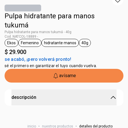
Pulpa hidratante para manos
tukumá
Pulpa hidratante para manos tukumá - 40g
Cod. NATCOL-18889 -
Ekos
Femenino
hidratante manos
40g
general.tag Ekos
general.tag Femenino
general.tag hidratante manos
general.tag 40g
$ 29.900
se acabó, ¡pero volverá pronto!
sé el primero en garantizar el tuyo cuando vuelva.
avísame
descripción
EKOS HID POLPA MAOS TUKUMA 40G
inicio
•
nuestros productos
•
detalles del producto