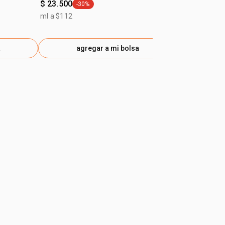
$ 23.500
-30%
ml a $112
general.tag -30%
ml a $112
a
agregar a mi bolsa
ag