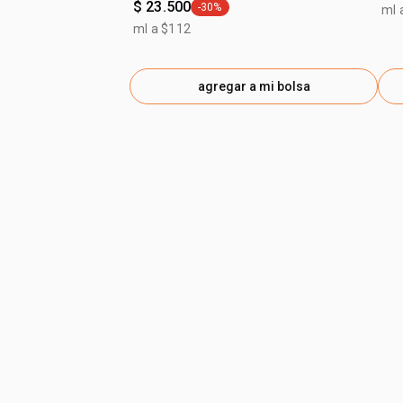
$ 23.500
-30%
ml 
general.tag -30%
ml a $112
agregar a mi bolsa