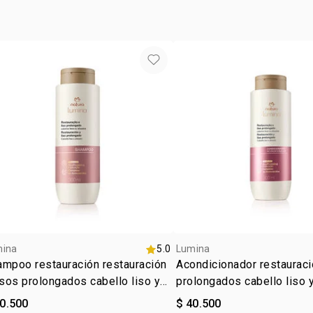
• fórmula co
• con chía y 
• producto 
*resultados 
mina
5.0
Lumina
mpoo restauración restauración
Acondicionador restauraci
isos prolongados cabello liso y
prolongados cabello liso 
sado
40.500
$ 40.500