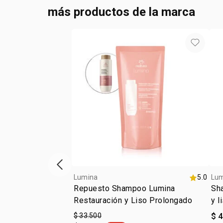
más productos de la marca
ítem anterior
Lumina
5.0
Lu
Repuesto Shampoo Lumina
Sha
Restauración y Liso Prolongado
y l
ali
$ 33.500
$ 