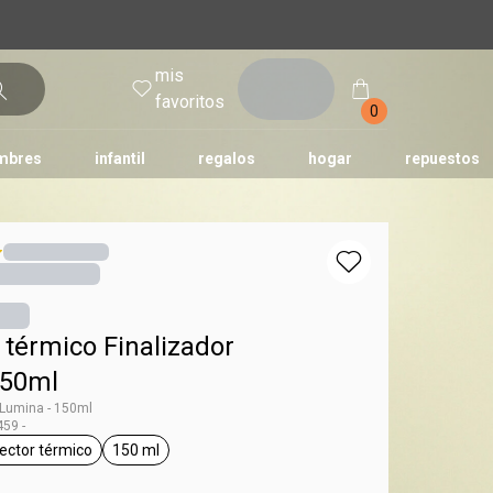
mis
entrar
favoritos
0
mbres
infantil
regalos
hogar
repuestos
tododia
una
humor
 térmico Finalizador
150ml
 Lumina - 150ml
59 -
ector térmico
150 ml
g Lumina
general.tag protector térmico
general.tag 150 ml