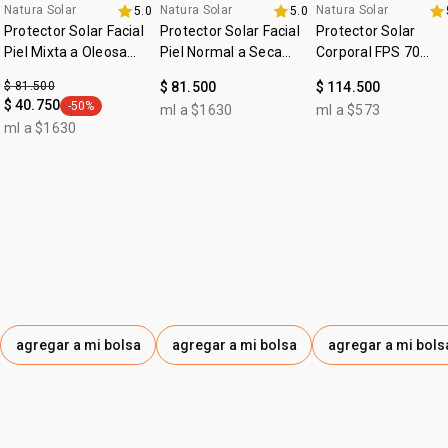
Natura Solar
Natura Solar
Natura Solar
5.0
5.0
•
ingredientes seguros para los niños y para los corales*.
fecha dupla
4u al 40%
Protector Solar Facial
Protector Solar Facial
Protector Solar
Piel Mixta a Oleosa
Piel Normal a Seca
Corporal FPS 70
*fórmula segura para los corales debido a la ausencia de
FPS 70 Natura Solar
Oxybenzona, Octinoxate y Octocrileno.
FPS 70 Natura Solar
Natura Solar
$ 81.500
$ 81.500
$ 114.500
Las imágenes son ilustrativas. Algunos productos están
$ 40.750
-50%
ml a $1630
ml a $573
en posición frontal. El contenido de cada producto es el
general.tag -50%
ml a $1630
indicado en su descripción.
agregar a mi bolsa
agregar a mi bolsa
agregar a mi bols