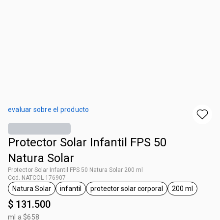
evaluar sobre el producto
Protector Solar Infantil FPS 50
Natura Solar
Protector Solar Infantil FPS 50 Natura Solar 200 ml
Cod. NATCOL-176907 -
Natura Solar
infantil
protector solar corporal
200 ml
general.tag Natura Solar
general.tag infantil
general.tag protector solar co
general.tag
$ 131.500
ml a $658