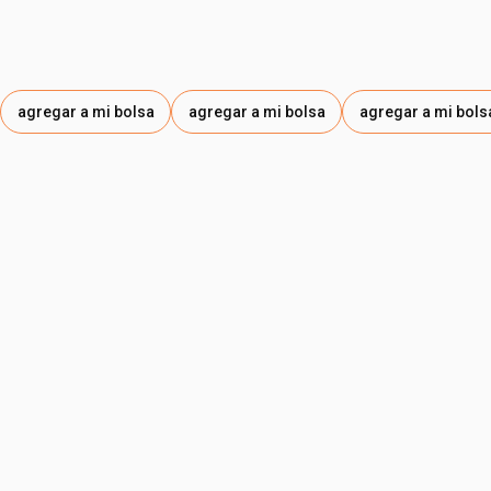
GLUCOSIDE, CAPRYLHYDROXAMIC ACID, SODIUM
GLUCONATE, PENTAERYTHRITYL TETRA-DI-T-BUTYL
HYDROXYHYDROCINNAMATE, SODIUM HYDROXIDE, INGA
EDULIS LEAF EXTRACT, EUTERPE OLERACEA SEED
agregar a mi bolsa
agregar a mi bolsa
agregar a mi bols
EXTRACT / EUTERPE OLERACEA (ACAI) SEED EXTRACT ,
PROPYLENE GLYCOL, THEOBROMA CACAO SEED
EXTRACT / THEOBROMA CACAO (COCOA) SEED
EXTRACT / THEOBROMA CACAO (CACAU) SEED
EXTRACT, TOCOPHEROL, PROPANEDIOL, SODIUM
CARBONATE, HYDROXYACETOPHENONE, SODIUM
CHLORIDE.