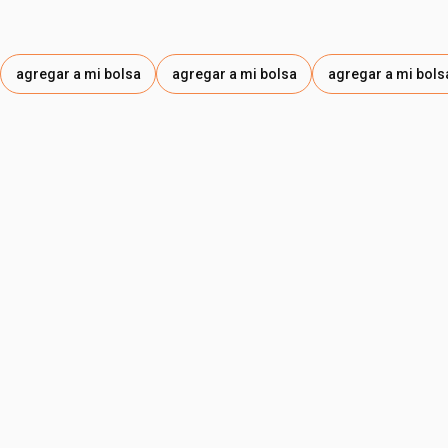
GLUCONATE, PENTAERYTHRITYL TETRA-DI-T-BUTYL
HYDROXYHYDROCINNAMATE, SODIUM HYDROXIDE, INGA
EDULIS LEAF EXTRACT, EUTERPE OLERACEA SEED
agregar a mi bolsa
agregar a mi bolsa
agregar a mi bols
EXTRACT / EUTERPE OLERACEA (ACAI) SEED EXTRACT ,
PROPYLENE GLYCOL, THEOBROMA CACAO SEED
EXTRACT / THEOBROMA CACAO (COCOA) SEED
EXTRACT / THEOBROMA CACAO (CACAU) SEED
EXTRACT, TOCOPHEROL, PROPANEDIOL, SODIUM
CARBONATE, HYDROXYACETOPHENONE, SODIUM
CHLORIDE.