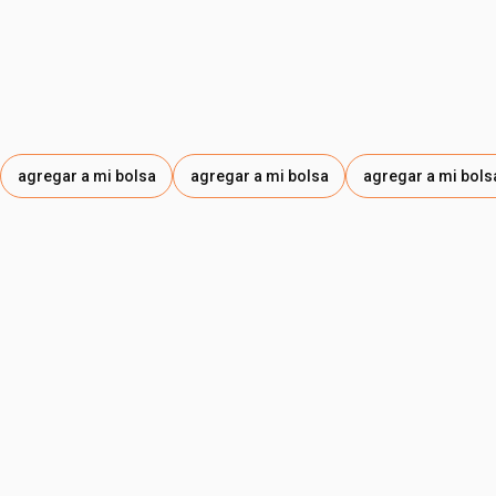
CAPRYLYL GLYCOL, SODIUM HYDROXIDE,
ACRYLATES/C10-30 ALKYL ACRYLATE CROSSPOLYMER,
BISABOLOL, TOCOPHERYL ACETATE,
CAPRYLHYDROXAMIC ACID, SODIUM GLUCONATE,
SODIUM CARBOMER, TRI-LAURETH-4 PHOSPHATE,
POLYGLYCERYL-2 SESQUIISOSTEARATE,
PENTAERYTHRITYL TETRA-DI-T-BUTYL
agregar a mi bolsa
agregar a mi bolsa
agregar a mi bols
HYDROXYHYDROCINNAMATE, INGA EDULIS LEAF
EXTRACT, EUTERPE OLERACEA SEED EXTRACT,
THEOBROMA CACAO (COCOA) SEED EXTRACT,
TOCOPHEROL, SODIUM CARBONATE, PROPANEDIOL,
HYDROXYACETOPHENONE, SODIUM CHLORIDE.