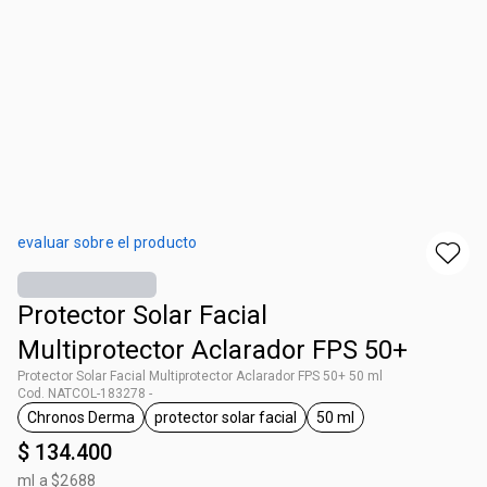
evaluar sobre el producto
Protector Solar Facial
Multiprotector Aclarador FPS 50+
Protector Solar Facial Multiprotector Aclarador FPS 50+ 50 ml
Cod. NATCOL-183278 -
Chronos Derma
protector solar facial
50 ml
general.tag Chronos Derma
general.tag protector solar facial
general.tag 50 ml
$ 134.400
ml a $2688