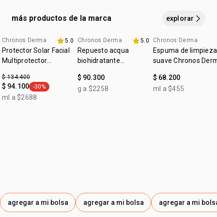
después de sudoración intensa, nadar o bañarse, secarse
cruelty free
con toalla y durante la exposición al sol."""
más productos de la marca
explorar
vegano
:
Chronos Derma
Chronos Derma
Chronos Derma
ocasión
protección solar
5.0
5.0
Protector Solar Facial
Repuesto acqua
Espuma de limpieza
:
tipo de piel
todo tipo de piel
Multiprotector
biohidratante
suave Chronos Der
Aclarador FPS 50+
renovador Chronos
:
textura
leve
$ 134.400
$ 90.300
$ 68.200
Derma
$ 94.100
-30%
g a $2258
ml a $455
general.tag -30%
ml a $2688
agregar a mi bolsa
agregar a mi bolsa
agregar a mi bols