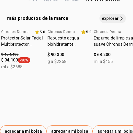
producto para mantener su efectividad. reaplica siempre,
:
edad sugerida
18+
después de sudoración intensa, nadar o bañarse, secarse
cruelty free
con toalla y durante la exposición al sol.
más productos de la marca
explorar
vegano
:
Chronos Derma
Chronos Derma
Chronos Derma
ocasión
protección solar
5.0
5.0
Protector Solar Facial
Repuesto acqua
Espuma de limpieza
:
tipo de piel
todo tipo de piel
Multiprotector
biohidratante
suave Chronos Der
Aclarador FPS 50+
renovador Chronos
:
textura
leve
$ 134.400
$ 90.300
$ 68.200
Derma
$ 94.100
-30%
g a $2258
ml a $455
general.tag -30%
ml a $2688
agregar a mi bolsa
agregar a mi bolsa
agregar a mi bols