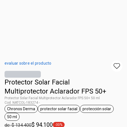
evaluar sobre el producto
Protector Solar Facial
Multiprotector Aclarador FPS 50+
Protector Solar Facial Multiprotector Aclarador FPS 50+ 50 ml
Cod. NATCOL-183274 -
Chronos Derma
protector solar facial
protección solar
general.tag Chronos Derma
general.tag protector solar facial
general.tag prote
50 ml
general.tag 50 ml
$ 94.100
de: $ 134.400
-30%
general.tag -30%