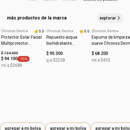
producto para mantener su efectividad. reaplica siempre,
:
edad sugerida
18+
después de sudoración intensa, nadar o bañarse, secarse
cruelty free
con toalla y durante la exposición al sol.
más productos de la marca
explorar
vegano
:
Chronos Derma
Chronos Derma
Chronos Derma
ocasión
protección solar
5.0
5.0
Protector Solar Facial
Repuesto acqua
Espuma de limpieza
:
tipo de piel
todo tipo de piel
Multiprotector
biohidratante
suave Chronos Der
Aclarador FPS 50+
renovador Chronos
:
textura
leve
$ 134.400
$ 90.300
$ 68.200
Derma
$ 94.100
-30%
g a $2258
ml a $455
general.tag -30%
ml a $2688
agregar a mi bolsa
agregar a mi bolsa
agregar a mi bols