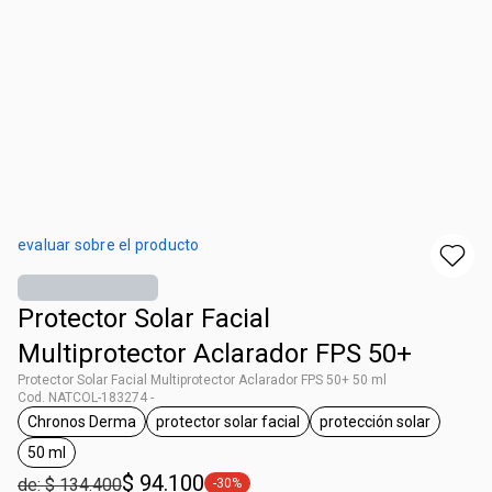
evaluar sobre el producto
Protector Solar Facial
Multiprotector Aclarador FPS 50+
Protector Solar Facial Multiprotector Aclarador FPS 50+ 50 ml
Cod. NATCOL-183274 -
Chronos Derma
protector solar facial
protección solar
general.tag Chronos Derma
general.tag protector solar facial
general.tag prote
50 ml
general.tag 50 ml
$ 94.100
de: $ 134.400
-30%
general.tag -30%